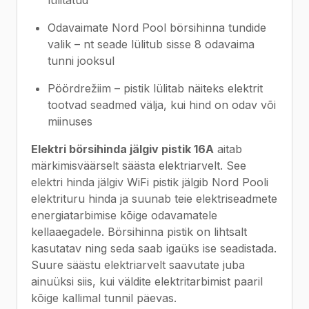
lülitatud
Odavaimate Nord Pool börsihinna tundide
valik – nt seade lülitub sisse 8 odavaima
tunni jooksul
Pöördrežiim – pistik lülitab näiteks elektrit
tootvad seadmed välja, kui hind on odav või
miinuses
Elektri börsihinda jälgiv pistik 16A
aitab
märkimisväärselt säästa elektriarvelt. See
elektri hinda jälgiv WiFi pistik jälgib Nord Pooli
elektrituru hinda ja suunab teie elektriseadmete
energiatarbimise kõige odavamatele
kellaaegadele. Börsihinna pistik on lihtsalt
kasutatav ning seda saab igaüks ise seadistada.
Suure säästu elektriarvelt saavutate juba
ainuüksi siis, kui väldite elektritarbimist paaril
kõige kallimal tunnil päevas.