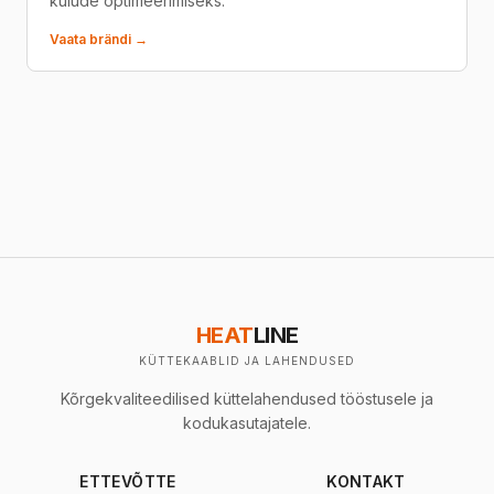
kulude optimeerimiseks.
Vaata brändi →
HEAT
LINE
KÜTTEKAABLID JA LAHENDUSED
Kõrgekvaliteedilised küttelahendused tööstusele ja
kodukasutajatele.
ETTEVÕTTE
KONTAKT