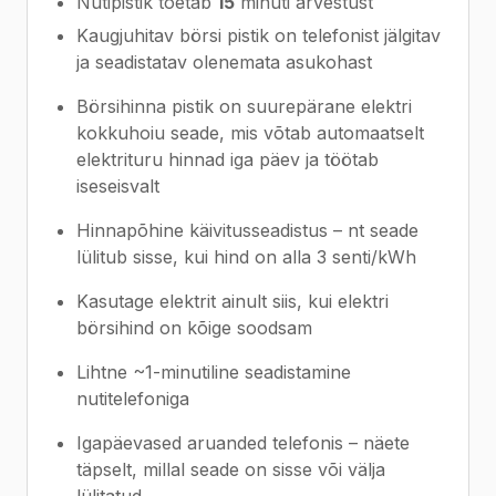
Nutipistik toetab
15
minuti arvestust
Kaugjuhitav börsi pistik on telefonist jälgitav
ja seadistatav olenemata asukohast
Börsihinna pistik on suurepärane elektri
kokkuhoiu seade, mis võtab automaatselt
elektrituru hinnad iga päev ja töötab
iseseisvalt
Hinnapõhine käivitusseadistus – nt seade
lülitub sisse, kui hind on alla 3 senti/kWh
Kasutage elektrit ainult siis, kui elektri
börsihind on kõige soodsam
Lihtne ~1-minutiline seadistamine
nutitelefoniga
Igapäevased aruanded telefonis – näete
täpselt, millal seade on sisse või välja