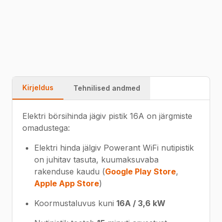
53217289
Kiire tarne
Garantii
Kvaliteet
Kirjeldus
Tehnilised andmed
Elektri börsihinda jägiv pistik 16A on järgmiste
omadustega:
Elektri hinda jälgiv Powerant WiFi nutipistik
on juhitav tasuta, kuumaksuvaba
rakenduse kaudu (
Google Play Store
,
Apple App Store
)
Koormustaluvus kuni
16A / 3,6 kW