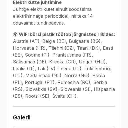
Elektrikütte juhtimine
Juhtige elektrikütet ainult soodsaima
elektrihinnaga perioodidel, näiteks 14
odavaimat tundi päevas.
🌍
WiFi börsi pistik töötab järgmistes riikides:
Austria (AT), Belgia (BE), Bulgaaria (BG),
Horvaatia (HR), Tšehhi (CZ), Taani (DK), Eesti
(EE), Soome (FI), Prantsusmaa (FR),
Saksamaa (DE), Kreeka (GR), Ungari (HU),
Itaalia (IT), Läti (LV), Leedu (LT), Luksemburg
(LU), Madalmaad (NL), Norra (NO), Poola
(PL), Portugal (PT), Rumeenia (RO), Serbia
(RS), Slovakkia (SK), Sloveenia (SI), Hispaania
(ES), Rootsi (SE), Šveits (CH).
Galerii