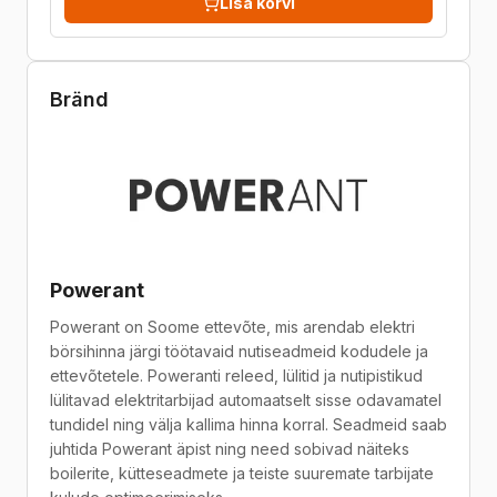
Lisa korvi
Bränd
Powerant
Powerant on Soome ettevõte, mis arendab elektri
börsihinna järgi töötavaid nutiseadmeid kodudele ja
ettevõtetele. Poweranti releed, lülitid ja nutipistikud
lülitavad elektritarbijad automaatselt sisse odavamatel
tundidel ning välja kallima hinna korral. Seadmeid saab
juhtida Powerant äpist ning need sobivad näiteks
boilerite, kütteseadmete ja teiste suuremate tarbijate