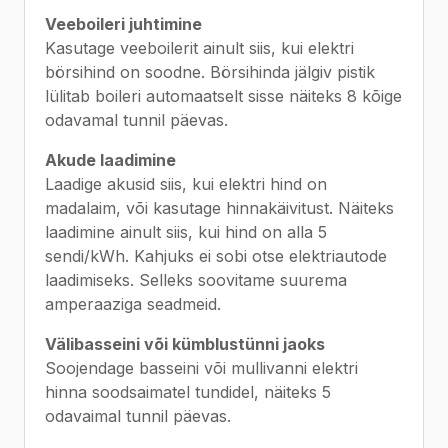
Veeboileri juhtimine
Kasutage veeboilerit ainult siis, kui elektri
börsihind on soodne. Börsihinda jälgiv pistik
lülitab boileri automaatselt sisse näiteks 8 kõige
odavamal tunnil päevas.
Akude laadimine
Laadige akusid siis, kui elektri hind on
madalaim, või kasutage hinnakäivitust. Näiteks
laadimine ainult siis, kui hind on alla 5
sendi/kWh. Kahjuks ei sobi otse elektriautode
laadimiseks. Selleks soovitame suurema
amperaaziga seadmeid.
Välibasseini või kümblustünni jaoks
Soojendage basseini või mullivanni elektri
hinna soodsaimatel tundidel, näiteks 5
odavaimal tunnil päevas.