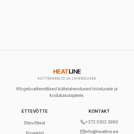
HEAT
LINE
KÜTTEKAABLID JA LAHENDUSED
Kõrgekvaliteedilised küttelahendused tööstusele ja
kodukasutajatele.
ETTEVÕTTE
KONTAKT
+372 5303 3990
Ettevõttest
info@heatline.ee
Projektid