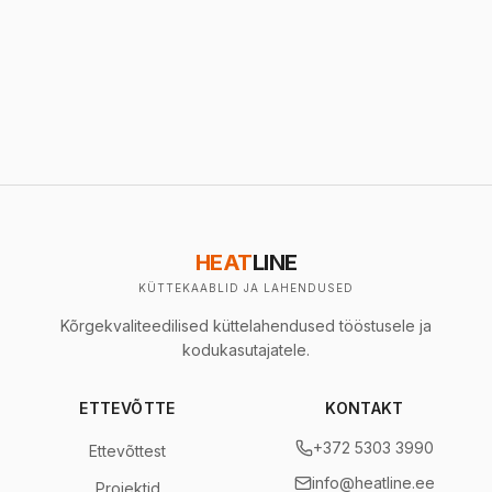
HEAT
LINE
KÜTTEKAABLID JA LAHENDUSED
Kõrgekvaliteedilised küttelahendused tööstusele ja
kodukasutajatele.
ETTEVÕTTE
KONTAKT
+372 5303 3990
Ettevõttest
info@heatline.ee
Projektid